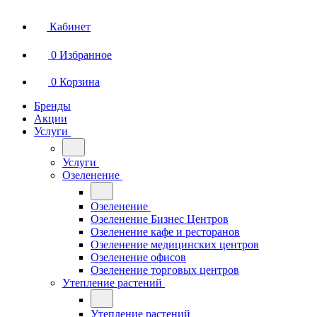
Кабинет
0
Избранное
0
Корзина
Бренды
Акции
Услуги
Услуги
Озеленение
Озеленение
Озеленение Бизнес Центров
Озеленение кафе и ресторанов
Озеленение медицинских центров
Озеленение офисов
Озеленение торговых центров
Утепление растений
Утепление растений