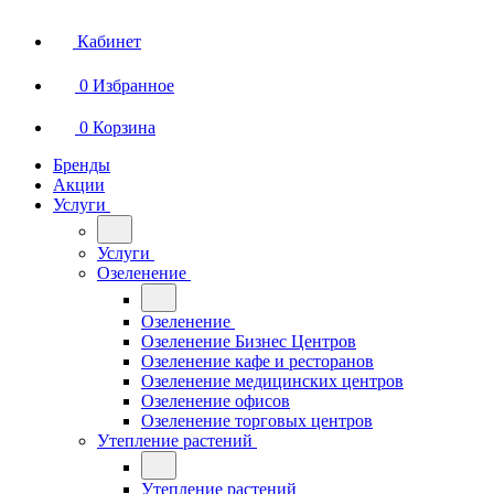
Кабинет
0
Избранное
0
Корзина
Бренды
Акции
Услуги
Услуги
Озеленение
Озеленение
Озеленение Бизнес Центров
Озеленение кафе и ресторанов
Озеленение медицинских центров
Озеленение офисов
Озеленение торговых центров
Утепление растений
Утепление растений