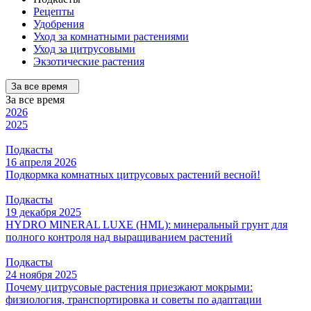
Рецепты
Удобрения
Уход за комнатными растениями
Уход за цитрусовыми
Экзотические растения
За все время
За все время
2026
2025
Подкасты
16 апреля 2026
Подкормка комнатных цитрусовых растений весной!
Подкасты
19 декабря 2025
HYDRO MINERAL LUXE (HML): минеральный грунт для
полного контроля над выращиванием растений
Подкасты
24 ноября 2025
Почему цитрусовые растения приезжают мокрыми:
физиология, транспортировка и советы по адаптации