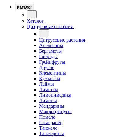
Каталог
Каталог
Цитрусовые растения
Цитрусовые растения
Апельсины
Бергамоты
Гибриды
Грейпфруты
Другое
Клементины
Кумкваты
Лаймы
Лиметты
Лимонимедика
Лимоны
Мандарины
Микроцитрусы
Помело
Померанец
Танжело
Танжерины