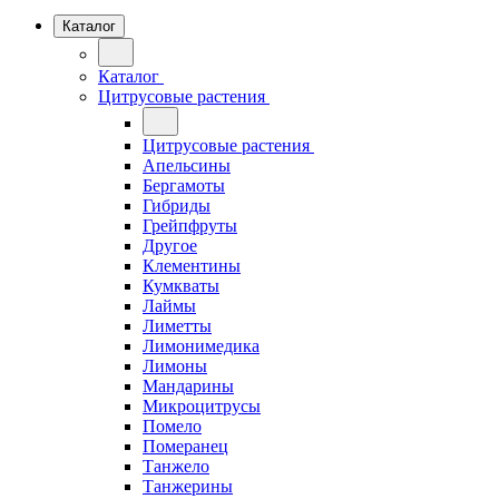
Каталог
Каталог
Цитрусовые растения
Цитрусовые растения
Апельсины
Бергамоты
Гибриды
Грейпфруты
Другое
Клементины
Кумкваты
Лаймы
Лиметты
Лимонимедика
Лимоны
Мандарины
Микроцитрусы
Помело
Померанец
Танжело
Танжерины