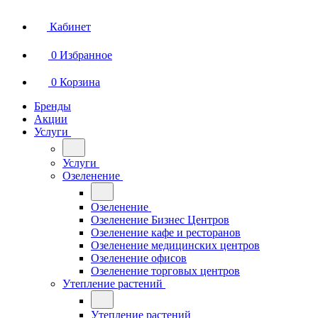
Кабинет
0
Избранное
0
Корзина
Бренды
Акции
Услуги
Услуги
Озеленение
Озеленение
Озеленение Бизнес Центров
Озеленение кафе и ресторанов
Озеленение медицинских центров
Озеленение офисов
Озеленение торговых центров
Утепление растений
Утепление растений