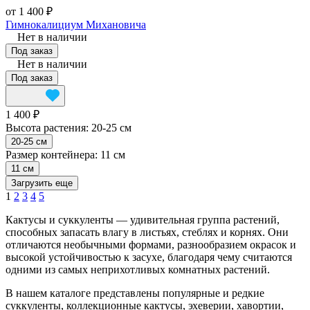
от 1 400 ₽
Гимнокалициум Михановича
Нет в наличии
Под заказ
Нет в наличии
Под заказ
1 400 ₽
Высота растения:
20-25 см
20-25 см
Размер контейнера:
11 см
11 см
Загрузить еще
1
2
3
4
5
Кактусы и суккуленты — удивительная группа растений,
способных запасать влагу в листьях, стеблях и корнях. Они
отличаются необычными формами, разнообразием окрасок и
высокой устойчивостью к засухе, благодаря чему считаются
одними из самых неприхотливых комнатных растений.
В нашем каталоге представлены популярные и редкие
суккуленты, коллекционные кактусы, эхеверии, хавортии,