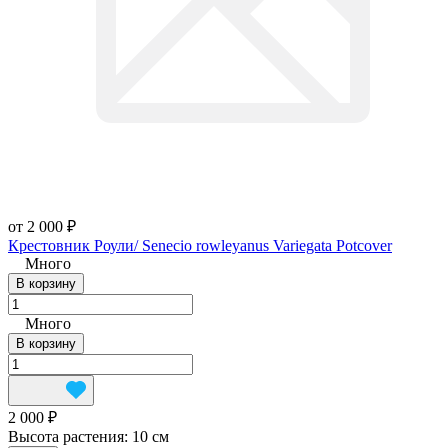
от 2 000 ₽
Крестовник Роули/ Senecio rowleyanus Variegata Potcover
Много
В корзину
Много
В корзину
2 000 ₽
Высота растения:
10 см