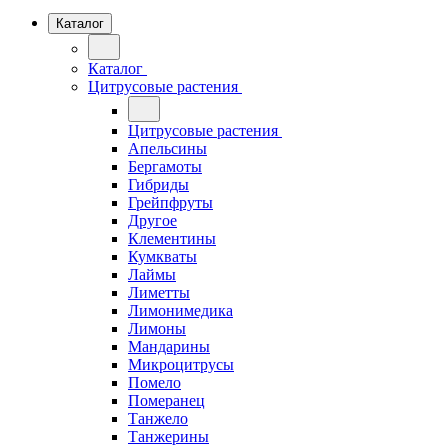
Каталог
Каталог
Цитрусовые растения
Цитрусовые растения
Апельсины
Бергамоты
Гибриды
Грейпфруты
Другое
Клементины
Кумкваты
Лаймы
Лиметты
Лимонимедика
Лимоны
Мандарины
Микроцитрусы
Помело
Померанец
Танжело
Танжерины