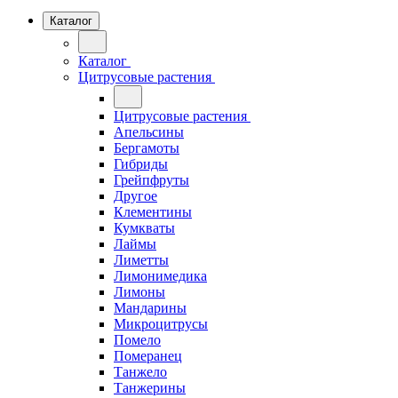
Каталог
Каталог
Цитрусовые растения
Цитрусовые растения
Апельсины
Бергамоты
Гибриды
Грейпфруты
Другое
Клементины
Кумкваты
Лаймы
Лиметты
Лимонимедика
Лимоны
Мандарины
Микроцитрусы
Помело
Померанец
Танжело
Танжерины